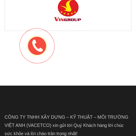
CÔNG TY TNHH XÂY DỰNG – KỸ THUẬT – MÔI TRƯỜNG
VIỆT ANH (VACETCO) xin gửi tới Quý Khách hàng lời chúc
sức khỏe và lời chào trân trọng nhất!