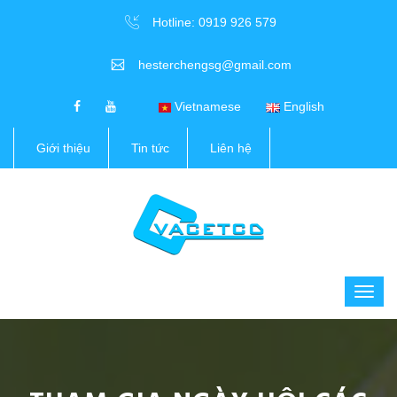
Hotline: 0919 926 579
hesterchengsg@gmail.com
Vietnamese
English
Giới thiệu
Tin tức
Liên hệ