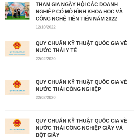
THAM GIA NGÀY HỘI CÁC DOANH
NGHIỆP CÓ MÔ HÌNH KHOA HỌC VÀ
CÔNG NGHỆ TIÊN TIẾN NĂM 2022
12/10/2022
QUY CHUẨN KỸ THUẬT QUỐC GIA VỀ
NƯỚC THẢI Y TẾ
22/02/2020
QUY CHUẨN KỸ THUẬT QUỐC GIA VỀ
NƯỚC THẢI CÔNG NGHIỆP
22/02/2020
QUY CHUẨN KỸ THUẬT QUỐC GIA VỀ
NƯỚC THẢI CÔNG NGHIỆP GIẤY VÀ
BỘT GIẤY