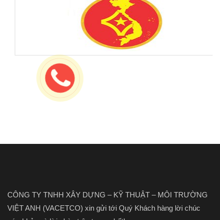
CÔNG TY TNHH XÂY DỰNG – KỸ THUẬT – MÔI TRƯỜNG
VIỆT ANH (VACETCO) xin gửi tới Quý Khách hàng lời chúc