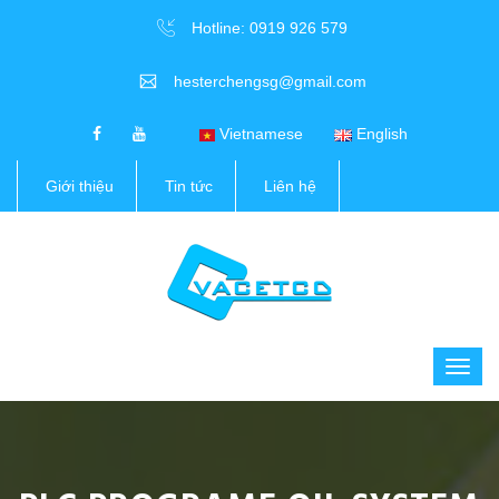
Hotline: 0919 926 579
hesterchengsg@gmail.com
Vietnamese
English
Giới thiệu
Tin tức
Liên hệ