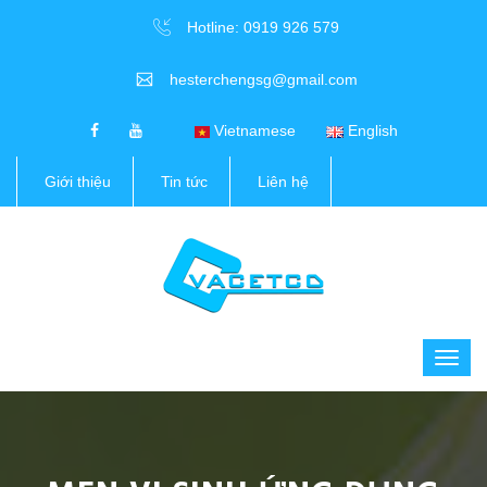
Hotline: 0919 926 579
hesterchengsg@gmail.com
Vietnamese
English
Giới thiệu
Tin tức
Liên hệ