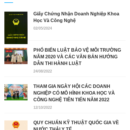
Giấy Chứng Nhận Doanh Nghiệp Khoa
Học Và Công Nghệ
02/05/2024
PHỔ BIẾN LUẬT BẢO VỆ MÔI TRƯỜNG
NĂM 2020 VÀ CÁC VĂN BẢN HƯỚNG
DẪN THI HÀNH LUẬT
24/08/2022
THAM GIA NGÀY HỘI CÁC DOANH
NGHIỆP CÓ MÔ HÌNH KHOA HỌC VÀ
CÔNG NGHỆ TIÊN TIẾN NĂM 2022
12/10/2022
QUY CHUẨN KỸ THUẬT QUỐC GIA VỀ
NƯỚC THẢI Y TẾ